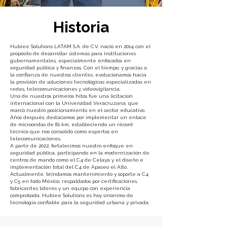
Historia
Hubiee Solutions LATAM S.A. de C.V. nació en 2014 con el
propósito de desarrollar sistemas para instituciones
gubernamentales, especialmente enfocados en
seguridad pública y finanzas. Con el tiempo, y gracias a
la confianza de nuestros clientes, evolucionamos hacia
la provisión de soluciones tecnológicas especializadas en
redes, telecomunicaciones y videovigilancia.
Uno de nuestros primeros hitos fue una licitación
internacional con la Universidad Veracruzana, que
marcó nuestro posicionamiento en el sector educativo.
Años después, destacamos por implementar un enlace
de microondas de 81 km, estableciendo un récord
técnico que nos consolidó como expertos en
telecomunicaciones.
A partir de 2022, fortalecimos nuestro enfoque en
seguridad pública, participando en la modernización de
centros de mando como el C4 de Celaya y el diseño e
implementación total del C4 de Apaseo el Alto.
Actualmente, brindamos mantenimiento y soporte a C4
y C5 en todo México, respaldados por certificaciones,
fabricantes líderes y un equipo con experiencia
comprobada. Hubiee Solutions es hoy sinónimo de
tecnología confiable para la seguridad urbana y privada.