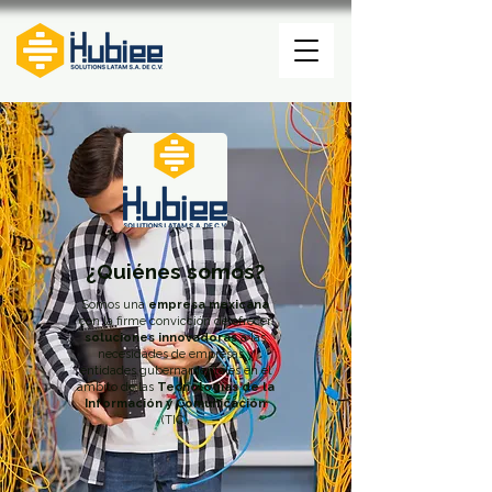
¿Quiénes somos?
Somos una
empresa mexicana
con la firme convicción de ofrecer
soluciones innovadoras
a las
necesidades de empresas y
entidades gubernamentales en el
ámbito de las
Tecnologías de la
Información y Comunicación
(TIC).