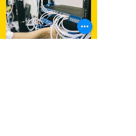
Enlaces de internet
Paquete de Antenas, Acces Point,
POEs y cables para enlace inalámbrico
a 5 GHz y más