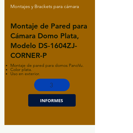
Montajes y Brackets para cámara
Montaje de Pared para
Cámara Domo Plata,
Modelo DS-1604ZJ-
CORNER-P
Montaje de pared para domos PanoVu.
Color plata.
Uso en exterior.
3
INFORMES