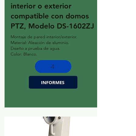
interior o exterior
compatible con domos
PTZ, Modelo DS-1602ZJ
Montaje de pared interior/exterior.
Material: Aleación de aluminio.
Diseño a prueba de agua.
Color: Blanco.
4
INFORMES