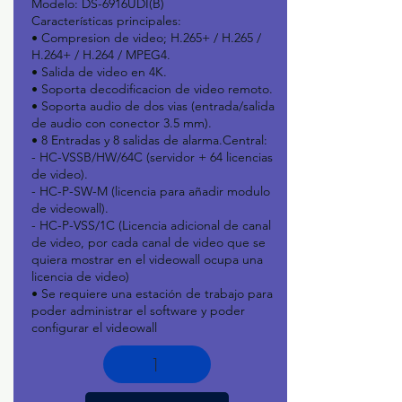
Modelo: DS-6916UDI(B)
Características principales:
• Compresion de video; H.265+ / H.265 /
H.264+ / H.264 / MPEG4.
• Salida de video en 4K.
• Soporta decodificacion de video remoto.
• Soporta audio de dos vias (entrada/salida
de audio con conector 3.5 mm).
• 8 Entradas y 8 salidas de alarma.Central:
- HC-VSSB/HW/64C (servidor + 64 licencias
de video).
- HC-P-SW-M (licencia para añadir modulo
de videowall).
- HC-P-VSS/1C (Licencia adicional de canal
de video, por cada canal de video que se
quiera mostrar en el videowall ocupa una
licencia de video)
• Se requiere una estación de trabajo para
poder administrar el software y poder
configurar el videowall
1